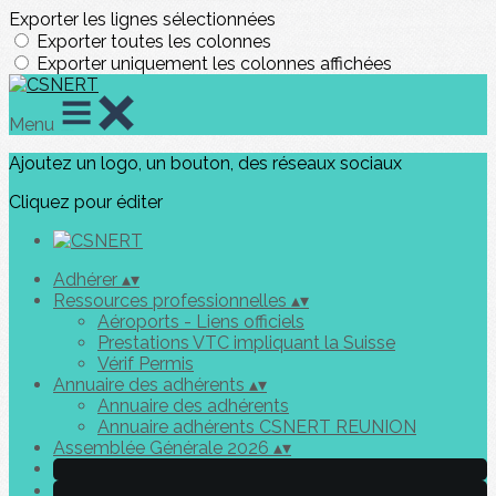
Exporter les lignes sélectionnées
Exporter toutes les colonnes
Exporter uniquement les colonnes affichées
Menu
Ajoutez un logo, un bouton, des réseaux sociaux
Cliquez pour éditer
Adhérer
▴
▾
Ressources professionnelles
▴
▾
Aéroports - Liens officiels
Prestations VTC impliquant la Suisse
Vérif Permis
Annuaire des adhérents
▴
▾
Annuaire des adhérents
Annuaire adhérents CSNERT REUNION
Assemblée Générale 2026
▴
▾