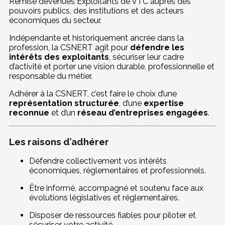
Remise devenues Exploitants de VTC auprès des
pouvoirs publics, des institutions et des acteurs
économiques du secteur.
Indépendante et historiquement ancrée dans la
profession, la CSNERT agit pour
défendre les
intérêts des exploitants
, sécuriser leur cadre
d’activité et porter une vision durable, professionnelle et
responsable du métier.
Adhérer à la CSNERT, c’est faire le choix d’une
représentation structurée
, d’une
expertise
reconnue
et d’un
réseau d’entreprises engagées
.
Les raisons d’adhérer
Défendre collectivement vos intérêts
économiques, réglementaires et professionnels.
Être informé, accompagné et soutenu face aux
évolutions législatives et réglementaires.
Disposer de ressources fiables pour piloter et
sécuriser votre activité.